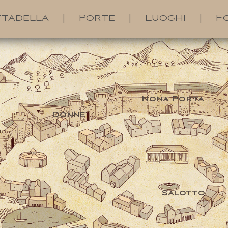
ttadella
|
Porte
|
Luoghi
|
F
Nona Porta
Donne
Salotto