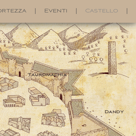
ortezza
|
Eventi
|
Castello
|
Tauromachia
Dandy