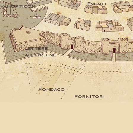
Eventi
Panopticon
Lettere
all'Ordine
Fondaco
Fornitori